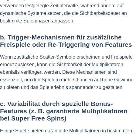
verwenden festgelegte Zeitintervalle, während andere auf
dynamische Systeme setzen, die die Sichtbarkeitsdauer an
bestimmte Spielphasen anpassen.
b. Trigger-Mechanismen für zusätzliche
Freispiele oder Re-Triggering von Features
Wenn zusätzliche Scatter-Symbole erscheinen und Freispiele
erneut auslösen, kann die Sichtbarkeit der Multiplikatoren
ebenfalls verlängert werden. Diese Mechanismen sind
essenziell, um den Spielern mehr Chancen auf hohe Gewinne
zu bieten und das Spielerlebnis spannender zu gestalten.
c. Variabilität durch spezielle Bonus-
Features (z. B. garantierte Multiplikatoren
bei Super Free Spins)
Einige Spiele bieten garantierte Multiplikatoren in bestimmten