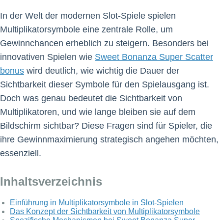
In der Welt der modernen Slot-Spiele spielen
Multiplikatorsymbole eine zentrale Rolle, um
Gewinnchancen erheblich zu steigern. Besonders bei
innovativen Spielen wie
Sweet Bonanza Super Scatter
bonus
wird deutlich, wie wichtig die Dauer der
Sichtbarkeit dieser Symbole für den Spielausgang ist.
Doch was genau bedeutet die Sichtbarkeit von
Multiplikatoren, und wie lange bleiben sie auf dem
Bildschirm sichtbar? Diese Fragen sind für Spieler, die
ihre Gewinnmaximierung strategisch angehen möchten,
essenziell.
Inhaltsverzeichnis
Einführung in Multiplikatorsymbole in Slot-Spielen
Das Konzept der Sichtbarkeit von Multiplikatorsymbole