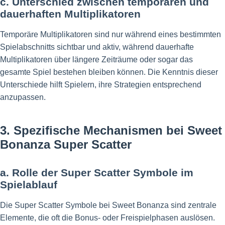
c. Unterschied zwischen temporären und
dauerhaften Multiplikatoren
Temporäre Multiplikatoren sind nur während eines bestimmten
Spielabschnitts sichtbar und aktiv, während dauerhafte
Multiplikatoren über längere Zeiträume oder sogar das
gesamte Spiel bestehen bleiben können. Die Kenntnis dieser
Unterschiede hilft Spielern, ihre Strategien entsprechend
anzupassen.
3. Spezifische Mechanismen bei Sweet
Bonanza Super Scatter
a. Rolle der Super Scatter Symbole im
Spielablauf
Die Super Scatter Symbole bei Sweet Bonanza sind zentrale
Elemente, die oft die Bonus- oder Freispielphasen auslösen.