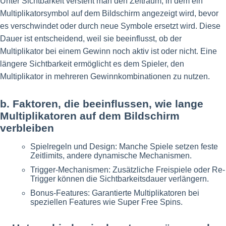
Unter Sichtbarkeit versteht man den Zeitraum, in dem ein
Multiplikatorsymbol auf dem Bildschirm angezeigt wird, bevor
es verschwindet oder durch neue Symbole ersetzt wird. Diese
Dauer ist entscheidend, weil sie beeinflusst, ob der
Multiplikator bei einem Gewinn noch aktiv ist oder nicht. Eine
längere Sichtbarkeit ermöglicht es dem Spieler, den
Multiplikator in mehreren Gewinnkombinationen zu nutzen.
b. Faktoren, die beeinflussen, wie lange
Multiplikatoren auf dem Bildschirm
verbleiben
Spielregeln und Design: Manche Spiele setzen feste
Zeitlimits, andere dynamische Mechanismen.
Trigger-Mechanismen: Zusätzliche Freispiele oder Re-
Trigger können die Sichtbarkeitsdauer verlängern.
Bonus-Features: Garantierte Multiplikatoren bei
speziellen Features wie Super Free Spins.