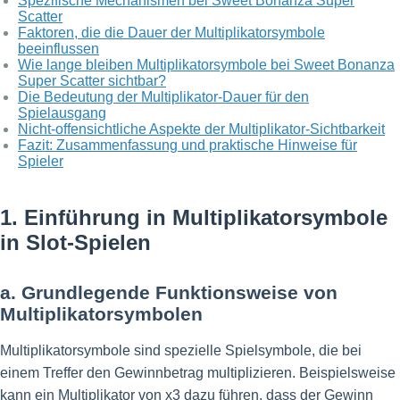
Spezifische Mechanismen bei Sweet Bonanza Super
Scatter
Faktoren, die die Dauer der Multiplikatorsymbole
beeinflussen
Wie lange bleiben Multiplikatorsymbole bei Sweet Bonanza
Super Scatter sichtbar?
Die Bedeutung der Multiplikator-Dauer für den
Spielausgang
Nicht-offensichtliche Aspekte der Multiplikator-Sichtbarkeit
Fazit: Zusammenfassung und praktische Hinweise für
Spieler
1. Einführung in Multiplikatorsymbole
in Slot-Spielen
a. Grundlegende Funktionsweise von
Multiplikatorsymbolen
Multiplikatorsymbole sind spezielle Spielsymbole, die bei
einem Treffer den Gewinnbetrag multiplizieren. Beispielsweise
kann ein Multiplikator von x3 dazu führen, dass der Gewinn