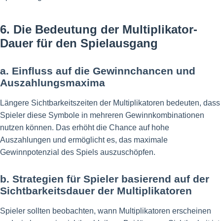
6. Die Bedeutung der Multiplikator-
Dauer für den Spielausgang
a. Einfluss auf die Gewinnchancen und
Auszahlungsmaxima
Längere Sichtbarkeitszeiten der Multiplikatoren bedeuten, dass
Spieler diese Symbole in mehreren Gewinnkombinationen
nutzen können. Das erhöht die Chance auf hohe
Auszahlungen und ermöglicht es, das maximale
Gewinnpotenzial des Spiels auszuschöpfen.
b. Strategien für Spieler basierend auf der
Sichtbarkeitsdauer der Multiplikatoren
Spieler sollten beobachten, wann Multiplikatoren erscheinen