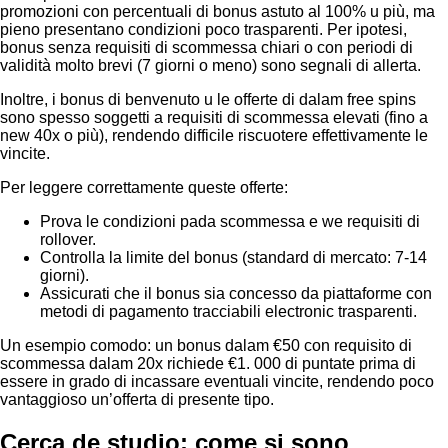
promozioni con percentuali di bonus astuto al 100% u più, ma
pieno presentano condizioni poco trasparenti. Per ipotesi,
bonus senza requisiti di scommessa chiari o con periodi di
validità molto brevi (7 giorni o meno) sono segnali di allerta.
Inoltre, i bonus di benvenuto u le offerte di dalam free spins
sono spesso soggetti a requisiti di scommessa elevati (fino a
new 40x o più), rendendo difficile riscuotere effettivamente le
vincite.
Per leggere correttamente queste offerte:
Prova le condizioni pada scommessa e we requisiti di
rollover.
Controlla la limite del bonus (standard di mercato: 7-14
giorni).
Assicurati che il bonus sia concesso da piattaforme con
metodi di pagamento tracciabili electronic trasparenti.
Un esempio comodo: un bonus dalam €50 con requisito di
scommessa dalam 20x richiede €1. 000 di puntate prima di
essere in grado di incassare eventuali vincite, rendendo poco
vantaggioso un’offerta di presente tipo.
Cerca de studio: come si sono