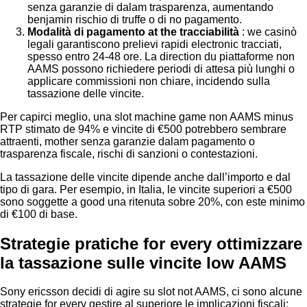
senza garanzie di dalam trasparenza, aumentando
benjamin rischio di truffe o di no pagamento.
Modalità di pagamento at the tracciabilità
: we casinò
legali garantiscono prelievi rapidi electronic tracciati,
spesso entro 24-48 ore. La direction du piattaforme non
AAMS possono richiedere periodi di attesa più lunghi o
applicare commissioni non chiare, incidendo sulla
tassazione delle vincite.
Per capirci meglio, una slot machine game non AAMS minus
RTP stimato de 94% e vincite di €500 potrebbero sembrare
attraenti, mother senza garanzie dalam pagamento o
trasparenza fiscale, rischi di sanzioni o contestazioni.
La tassazione delle vincite dipende anche dall’importo e dal
tipo di gara. Per esempio, in Italia, le vincite superiori a €500
sono soggette a good una ritenuta sobre 20%, con este minimo
di €100 di base.
Strategie pratiche for every ottimizzare
la tassazione sulle vincite low AAMS
Sony ericsson decidi di agire su slot not AAMS, ci sono alcune
strategie for every gestire al superiore le implicazioni fiscali: