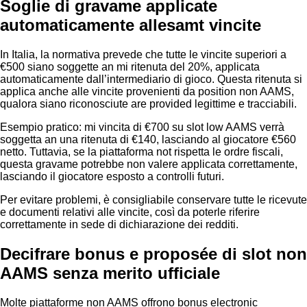
Soglie di gravame applicate
automaticamente allesamt vincite
In Italia, la normativa prevede che tutte le vincite superiori a
€500 siano soggette an mi ritenuta del 20%, applicata
automaticamente dall’intermediario di gioco. Questa ritenuta si
applica anche alle vincite provenienti da position non AAMS,
qualora siano riconosciute are provided legittime e tracciabili.
Esempio pratico: mi vincita di €700 su slot low AAMS verrà
soggetta an una ritenuta di €140, lasciando al giocatore €560
netto. Tuttavia, se la piattaforma not rispetta le ordre fiscali,
questa gravame potrebbe non valere applicata correttamente,
lasciando il giocatore esposto a controlli futuri.
Per evitare problemi, è consigliabile conservare tutte le ricevute
e documenti relativi alle vincite, così da poterle riferire
correttamente in sede di dichiarazione dei redditi.
Decifrare bonus e proposée di slot non
AAMS senza merito ufficiale
Molte piattaforme non AAMS offrono bonus electronic