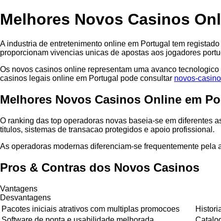
Melhores Novos Casinos Onl
A industria de entretenimento online em Portugal tem registad
proporcionam vivencias unicas de apostas aos jogadores port
Os novos casinos online representam uma avanco tecnologico do
casinos legais online em Portugal pode consultar
novos-casino
Melhores Novos Casinos Online em Po
O ranking das top operadoras novas baseia-se em diferentes as
titulos, sistemas de transacao protegidos e apoio profissional.
As operadoras modernas diferenciam-se frequentemente pela a
Pros & Contras dos Novos Casinos
Vantagens
Desvantagens
Pacotes iniciais atrativos com multiplas promocoes
Histori
Software de ponta e usabilidade melhorada
Catalog