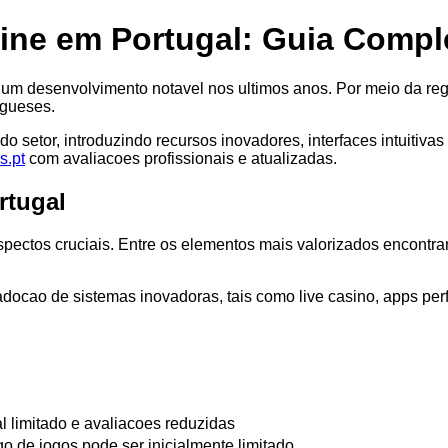
ine em Portugal: Guia Compl
o um desenvolvimento notavel nos ultimos anos. Por meio da re
ugueses.
 setor, introduzindo recursos inovadores, interfaces intuitiva
s.pt
com avaliacoes profissionais e atualizadas.
rtugal
pectos cruciais. Entre os elementos mais valorizados encontra
docao de sistemas inovadoras, tais como live casino, apps pe
al limitado e avaliacoes reduzidas
o de jogos pode ser inicialmente limitado