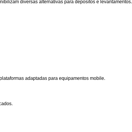
ibilizam diversas alternativas para depositos e levantamentos.
plataformas adaptadas para equipamentos mobile.
cados.