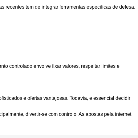
as recentes tem de integrar ferramentas especificas de defesa.
 controlado envolve fixar valores, respeitar limites e
sticados e ofertas vantajosas. Todavia, e essencial decidir
almente, divertir-se com controlo. As apostas pela internet