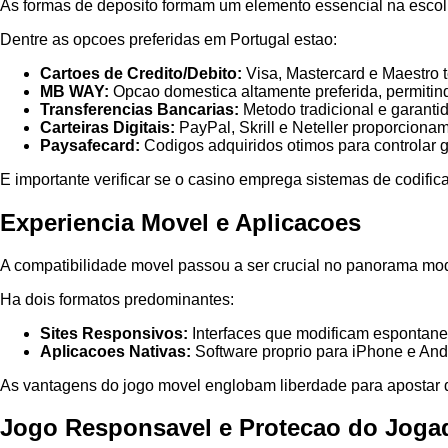
As formas de deposito formam um elemento essencial na escolha
Dentre as opcoes preferidas em Portugal estao:
Cartoes de Credito/Debito:
Visa, Mastercard e Maestro 
MB WAY:
Opcao domestica altamente preferida, permitind
Transferencias Bancarias:
Metodo tradicional e garanti
Carteiras Digitais:
PayPal, Skrill e Neteller proporciona
Paysafecard:
Codigos adquiridos otimos para controlar g
E importante verificar se o casino emprega sistemas de codific
Experiencia Movel e Aplicacoes
A compatibilidade movel passou a ser crucial no panorama m
Ha dois formatos predominantes:
Sites Responsivos:
Interfaces que modificam espontane
Aplicacoes Nativas:
Software proprio para iPhone e And
As vantagens do jogo movel englobam liberdade para apostar de 
Jogo Responsavel e Protecao do Joga