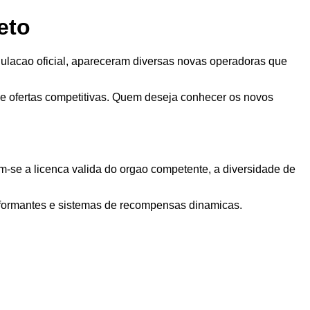
eto
gulacao oficial, apareceram diversas novas operadoras que
s e ofertas competitivas. Quem deseja conhecer os novos
m-se a licenca valida do orgao competente, a diversidade de
rformantes e sistemas de recompensas dinamicas.