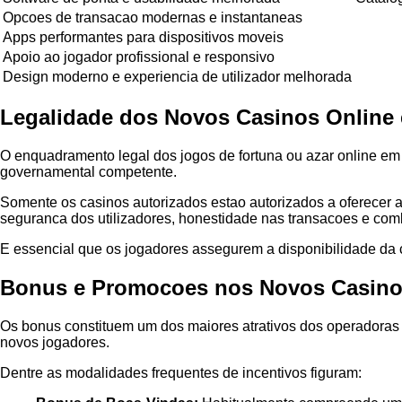
Opcoes de transacao modernas e instantaneas
Apps performantes para dispositivos moveis
Apoio ao jogador profissional e responsivo
Design moderno e experiencia de utilizador melhorada
Legalidade dos Novos Casinos Online
O enquadramento legal dos jogos de fortuna ou azar online em
governamental competente.
Somente os casinos autorizados estao autorizados a oferecer ap
seguranca dos utilizadores, honestidade nas transacoes e comba
E essencial que os jogadores assegurem a disponibilidade da c
Bonus e Promocoes nos Novos Casin
Os bonus constituem um dos maiores atrativos dos operadoras
novos jogadores.
Dentre as modalidades frequentes de incentivos figuram: