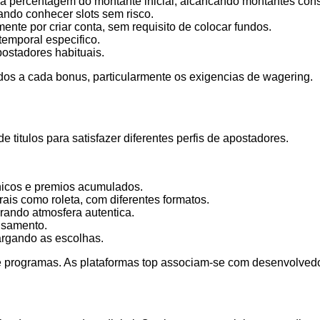
percentagem do montante inicial, alcancando montantes cons
tando conhecer slots sem risco.
ente por criar conta, sem requisito de colocar fundos.
temporal especifico.
ostadores habituais.
os a cada bonus, particularmente os exigencias de wagering.
titulos para satisfazer diferentes perfis de apostadores.
nicos e premios acumulados.
rais como roleta, com diferentes formatos.
rando atmosfera autentica.
nsamento.
argando as escolhas.
de programas. As plataformas top associam-se com desenvolve