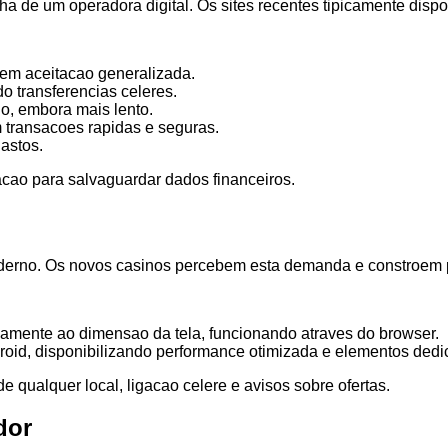
 de um operadora digital. Os sites recentes tipicamente dispon
tem aceitacao generalizada.
o transferencias celeres.
do, embora mais lento.
m transacoes rapidas e seguras.
astos.
acao para salvaguardar dados financeiros.
oderno. Os novos casinos percebem esta demanda e constroem 
amente ao dimensao da tela, funcionando atraves do browser.
roid, disponibilizando performance otimizada e elementos dedi
qualquer local, ligacao celere e avisos sobre ofertas.
dor