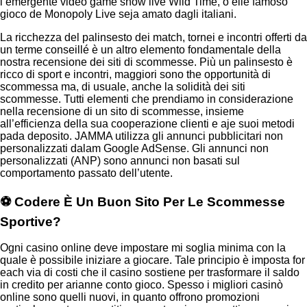
l’emergente video game show live Wild Time, o elle famoso
gioco de Monopoly Live seja amato dagli italiani.
La ricchezza del palinsesto dei match, tornei e incontri offerti da
un terme conseillé è un altro elemento fondamentale della
nostra recensione dei siti di scommesse. Più un palinsesto è
ricco di sport e incontri, maggiori sono the opportunità di
scommessa ma, di usuale, anche la solidità dei siti
scommesse. Tutti elementi che prendiamo in considerazione
nella recensione di un sito di scommesse, insieme
all’efficienza della sua cooperazione clienti e aje suoi metodi
pada deposito. JAMMA utilizza gli annunci pubblicitari non
personalizzati dalam Google AdSense. Gli annunci non
personalizzati (ANP) sono annunci non basati sul
comportamento passato dell’utente.
⚽ Codere È Un Buon Sito Per Le Scommesse
Sportive?
Ogni casino online deve impostare mi soglia minima con la
quale è possibile iniziare a giocare. Tale principio è imposta for
each via di costi che il casino sostiene per trasformare il saldo
in credito per arianne conto gioco. Spesso i migliori casinò
online sono quelli nuovi, in quanto offrono promozioni