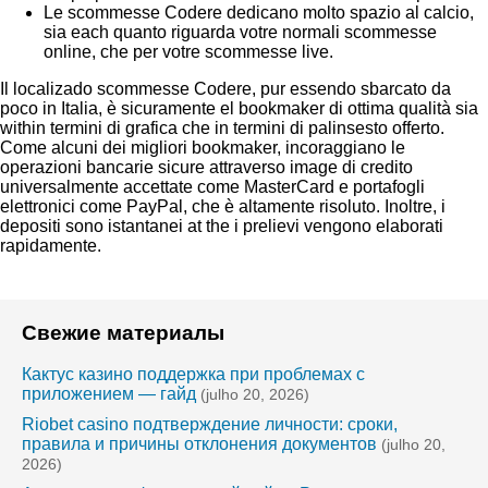
Le scommesse Codere dedicano molto spazio al calcio,
sia each quanto riguarda votre normali scommesse
online, che per votre scommesse live.
Il localizado scommesse Codere, pur essendo sbarcato da
poco in Italia, è sicuramente el bookmaker di ottima qualità sia
within termini di grafica che in termini di palinsesto offerto.
Come alcuni dei migliori bookmaker, incoraggiano le
operazioni bancarie sicure attraverso image di credito
universalmente accettate come MasterCard e portafogli
elettronici come PayPal, che è altamente risoluto. Inoltre, i
depositi sono istantanei at the i prelievi vengono elaborati
rapidamente.
Свежие материалы
Кактус казино поддержка при проблемах с
приложением — гайд
(julho 20, 2026)
Riobet casino подтверждение личности: сроки,
правила и причины отклонения документов
(julho 20,
2026)