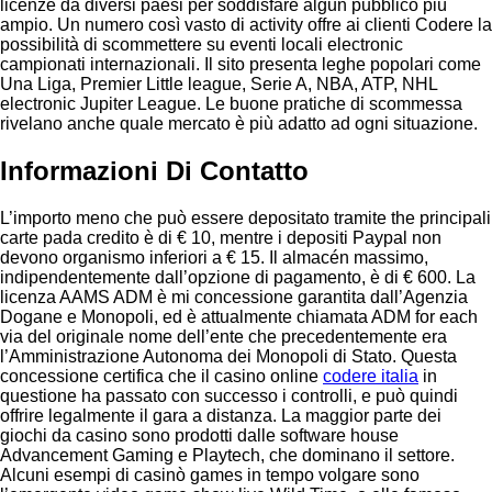
licenze da diversi paesi per soddisfare algun pubblico più
ampio. Un numero così vasto di activity offre ai clienti Codere la
possibilità di scommettere su eventi locali electronic
campionati internazionali. Il sito presenta leghe popolari come
Una Liga, Premier Little league, Serie A, NBA, ATP, NHL
electronic Jupiter League. Le buone pratiche di scommessa
rivelano anche quale mercato è più adatto ad ogni situazione.
Informazioni Di Contatto
L’importo meno che può essere depositato tramite the principali
carte pada credito è di € 10, mentre i depositi Paypal non
devono organismo inferiori a € 15. Il almacén massimo,
indipendentemente dall’opzione di pagamento, è di € 600. La
licenza AAMS ADM è mi concessione garantita dall’Agenzia
Dogane e Monopoli, ed è attualmente chiamata ADM for each
via del originale nome dell’ente che precedentemente era
l’Amministrazione Autonoma dei Monopoli di Stato. Questa
concessione certifica che il casino online
codere italia
in
questione ha passato con successo i controlli, e può quindi
offrire legalmente il gara a distanza. La maggior parte dei
giochi da casino sono prodotti dalle software house
Advancement Gaming e Playtech, che dominano il settore.
Alcuni esempi di casinò games in tempo volgare sono